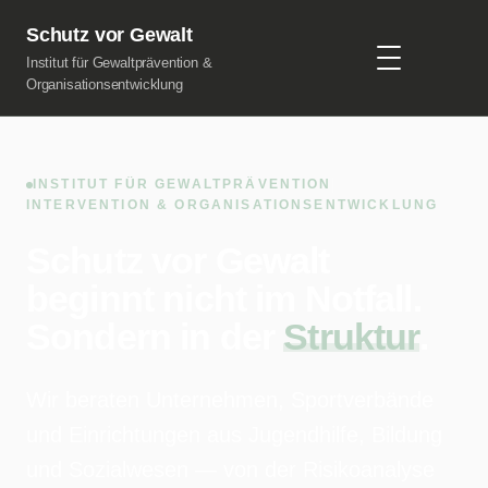
Schutz vor Gewalt
Institut für Gewaltprävention &
Organisationsentwicklung
INSTITUT FÜR GEWALTPRÄVENTION
INTERVENTION & ORGANISATIONSENTWICKLUNG
Schutz vor Gewalt
beginnt nicht im Notfall.
Sondern in der
Struktur
.
Wir beraten Unternehmen, Sportverbände
und Einrichtungen aus Jugendhilfe, Bildung
und Sozialwesen — von der Risikoanalyse