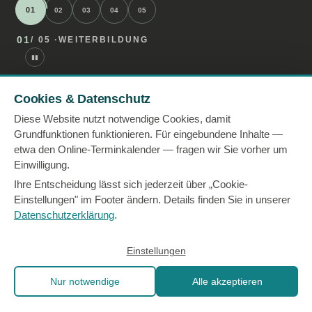
01
02
03
04
05
01
/ 05 ·
WEITERBILDUNG
▮▮
Cookies & Datenschutz
Diese Website nutzt notwendige Cookies, damit
Grundfunktionen funktionieren. Für eingebundene Inhalte —
etwa den Online-Terminkalender — fragen wir Sie vorher um
Einwilligung.
Ihre Entscheidung lässt sich jederzeit über „Cookie-
Einstellungen" im Footer ändern. Details finden Sie in unserer
— 08 · HÄUFIGE FRAGEN
Datenschutzerklärung
.
Was Auftraggeber:innen
Einstellungen
vorab wissen wollen
.
Nur notwendige
Alle akzeptieren
Wir antworten gern persönlich im Erstgespräch —
diese Punkte tauchen aber so regelmäßig auf, dass