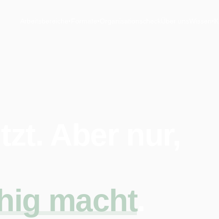
Arbeitsbereiche
Formate
Organisationscheck
Über uns
Wissen
K
▾
▾
▾
zt. Aber nur,
hig macht
.