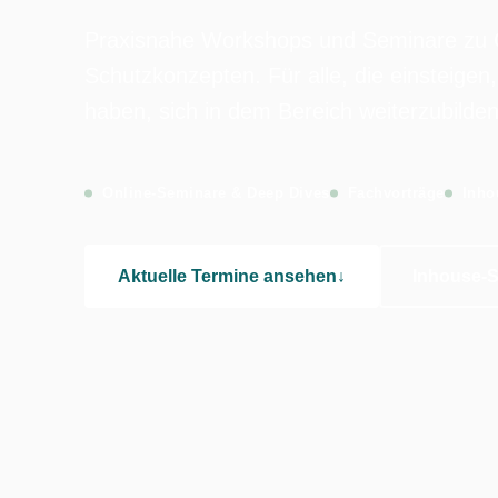
Praxisnahe Workshops und Seminare zu G
Schutzkonzepten. Für alle, die einsteigen,
haben, sich in dem Bereich weiterzubilden
Online-Seminare & Deep Dives
Fachvorträge
Inho
Aktuelle Termine ansehen
↓
Inhouse-S