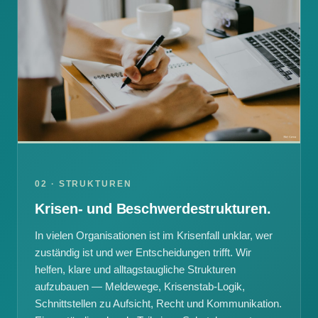
02 · STRUKTUREN
Krisen- und Beschwerdestrukturen.
In vielen Organisationen ist im Krisenfall unklar, wer
zuständig ist und wer Entscheidungen trifft. Wir
helfen, klare und alltagstaugliche Strukturen
aufzubauen — Meldewege, Krisenstab-Logik,
Schnittstellen zu Aufsicht, Recht und Kommunikation.