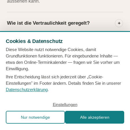
aussehen kann.
Wie ist die Vertraulichkeit geregelt?
+
Cookies & Datenschutz
Was kostet eine Begleitung?
+
Diese Website nutzt notwendige Cookies, damit
Grundfunktionen funktionieren. Für eingebundene Inhalte —
etwa den Online-Terminkalender — fragen wir Sie vorher um
Können wir Sie buchen, ohne ein
Einwilligung.
+
Schutzkonzept zu haben?
Ihre Entscheidung lässt sich jederzeit über „Cookie-
Einstellungen" im Footer ändern. Details finden Sie in unserer
Datenschutzerklärung
.
Was passiert nach der Akutphase?
+
Einstellungen
Nur notwendige
Alle akzeptieren